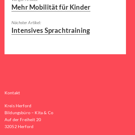
Voriger
Mehr Mobilität für Kinder
Artikel:
Nächster Artikel:
Nächster
Intensives Sprachtraining
Artikel:
Kontakt
Kreis Herford
Bildungsbüro – Kita & Co
Auf der Freiheit 20
32052 Herford