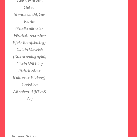
Weiss, Margret
Oetjen
(Stimmcoach), Gert
Flörke
(Studiendirektor
Elisabeth-von-der-
Pfalz-Berufskolleg),
Catrin Mawick
(Kulturpädagogin),
Gisela Wibbing
(Arbeitsstelle
Kulturelle Bildung),
Christina
Altenbernd (Kita &
Co)
Voriger Artikel: